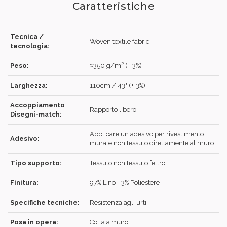
Caratteristiche
Tecnica /
Woven textile fabric
tecnologia:
Peso:
≈350 g/m² (± 3%)
Larghezza:
110cm / 43" (± 3%)
Accoppiamento
Rapporto libero
Disegni-match:
Applicare un adesivo per rivestimento
Adesivo:
murale non tessuto direttamente al muro
Tipo supporto:
Tessuto non tessuto feltro
Finitura:
97% Lino - 3% Poliestere
Specifiche tecniche:
Resistenza agli urti
Posa in opera:
Colla a muro