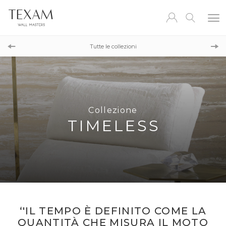
Collezione
MYSTIC FOREST
Tutte le collezioni
Collezione
SUSTAINABLE
Collezione
TIMELESS
‘'IL TEMPO È DEFINITO COME LA
QUANTITÀ CHE MISURA IL MOTO