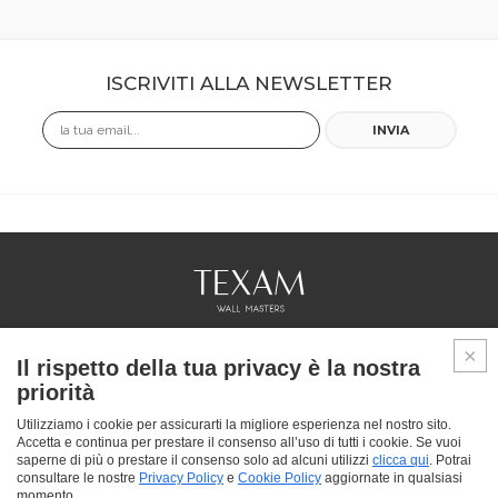
ISCRIVITI ALLA NEWSLETTER
Email
INVIA
COLLEZIONI
Il rispetto della tua privacy è la nostra
PROFESSIONAL
priorità
SERVICES
PUNTI VENDITA
Utilizziamo i cookie per assicurarti la migliore esperienza nel nostro sito.
Accetta e continua per prestare il consenso all’uso di tutti i cookie. Se vuoi
CHI SIAMO
saperne di più o prestare il consenso solo ad alcuni utilizzi
clicca qui
. Potrai
CONTATTACI
consultare le nostre
Privacy Policy
e
Cookie Policy
aggiornate in qualsiasi
FAQ
momento.