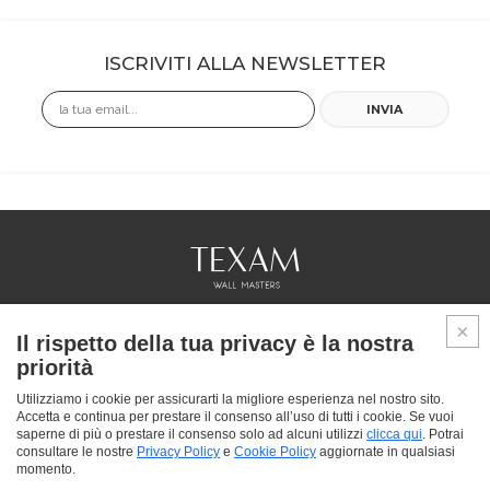
ISCRIVITI ALLA NEWSLETTER
Email
INVIA
COLLEZIONI
Il rispetto della tua privacy è la nostra
PROFESSIONAL
priorità
SERVICES
PUNTI VENDITA
Utilizziamo i cookie per assicurarti la migliore esperienza nel nostro sito.
Accetta e continua per prestare il consenso all’uso di tutti i cookie. Se vuoi
CHI SIAMO
saperne di più o prestare il consenso solo ad alcuni utilizzi
clicca qui
. Potrai
CONTATTACI
consultare le nostre
Privacy Policy
e
Cookie Policy
aggiornate in qualsiasi
FAQ
momento.