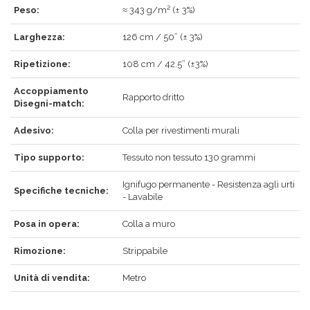
Peso:
≈ 343 g/m² (± 3%)
ACCEDI
Larghezza:
126 cm / 50” (± 3%)
Ripetizione:
108 cm / 42.5” (±3%)
Accoppiamento
Rapporto dritto
Hai dimenticato la password?
Clicca qui
.
Disegni-match:
RECUPERA
ACCEDI
Adesivo:
Colla per rivestimenti murali
Tipo supporto:
Tessuto non tessuto 130 grammi
Ignifugo permanente - Resistenza agli urti
Specifiche tecniche:
REGISTRATI
- Lavabile
Posa in opera:
Colla a muro
Rimozione:
Strippabile
Unità di vendita:
Metro