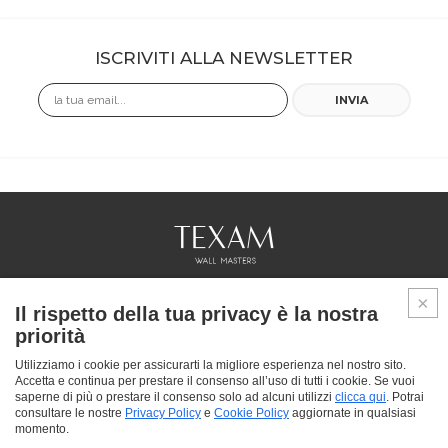
ISCRIVITI ALLA NEWSLETTER
Email
INVIA
COLLEZIONI
Il rispetto della tua privacy è la nostra
PROFESSIONAL
priorità
SERVICES
PUNTI VENDITA
Utilizziamo i cookie per assicurarti la migliore esperienza nel nostro sito.
Accetta e continua per prestare il consenso all’uso di tutti i cookie. Se vuoi
CHI SIAMO
saperne di più o prestare il consenso solo ad alcuni utilizzi
clicca qui
. Potrai
CONTATTACI
consultare le nostre
Privacy Policy
e
Cookie Policy
aggiornate in qualsiasi
FAQ
momento.