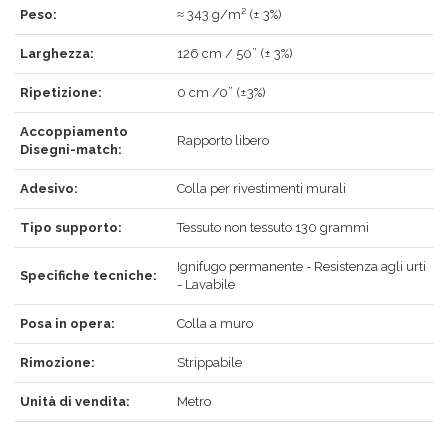
Peso:
≈ 343 g/m² (± 3%)
ACCEDI
Larghezza:
126 cm / 50” (± 3%)
Ripetizione:
0 cm /0” (±3%)
Accoppiamento
Rapporto libero
Hai dimenticato la password?
Clicca qui
.
Disegni-match:
RECUPERA
ACCEDI
Adesivo:
Colla per rivestimenti murali
Tipo supporto:
Tessuto non tessuto 130 grammi
Ignifugo permanente - Resistenza agli urti
Specifiche tecniche:
REGISTRATI
- Lavabile
Posa in opera:
Colla a muro
Rimozione:
Strippabile
Unità di vendita:
Metro