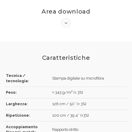
Area download
Hai dimenticato la password?
Clicca qui
.
RECUPERA
ACCEDI
Caratteristiche
REGISTRATI
Tecnica /
Stampa digitale su microfibra
tecnologia:
Peso:
≈ 343 g/m² (± 3%)
Larghezza:
126 cm / 50” (± 3%)
Ripetizione:
100 cm / 39.4” (±3%)
Accoppiamento
Rapporto dritto