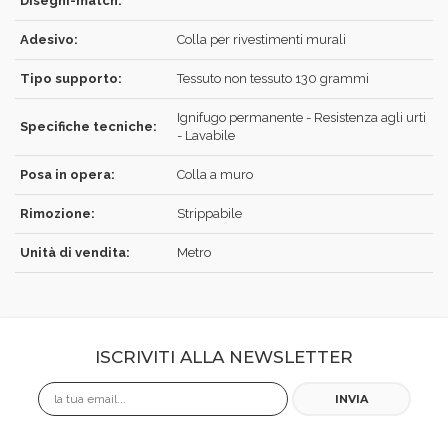
Disegni-match:
Adesivo:
Colla per rivestimenti murali
Tipo supporto:
Tessuto non tessuto 130 grammi
Ignifugo permanente - Resistenza agli urti
Specifiche tecniche:
- Lavabile
Posa in opera:
Colla a muro
Rimozione:
Strippabile
Unità di vendita:
Metro
ISCRIVITI ALLA NEWSLETTER
Email
INVIA