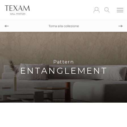
Pattern
GRAVITY
Torna alla collezione
Pattern
DOUBLE-SLIT
Pattern
ENTANGLEMENT