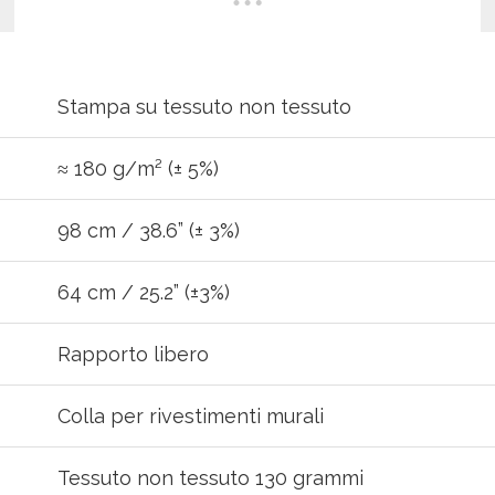
Stampa su tessuto non tessuto
≈ 180 g/m² (± 5%)
98 cm / 38.6” (± 3%)
64 cm / 25.2” (±3%)
REGISTR
Rapporto libero
o la password?
Clicca qui
.
Colla per rivestimenti murali
A
Tessuto non tessuto 130 grammi