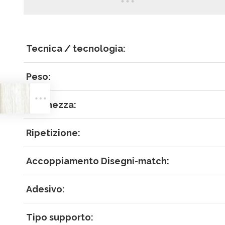
Tecnica / tecnologia:
ACCEDI
Peso:
Larghezza:
Ripetizione:
Accoppiamento Disegni-match:
Hai dimenticat
Adesivo:
RECUPER
ACCEDI
Tipo supporto: