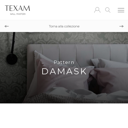
Pattern
LINE
Torna alla collezione
Pattern
TILE
Pattern
DAMASK