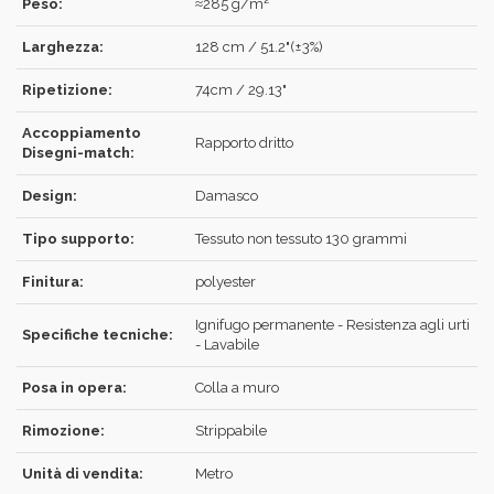
Peso:
≈285 g/m²
Larghezza:
128 cm / 51.2"(±3%)
Ripetizione:
74cm / 29.13"
ACCEDI
Accoppiamento
Rapporto dritto
Disegni-match:
Design:
Damasco
Tipo supporto:
Tessuto non tessuto 130 grammi
Hai dimenticato la password?
Clicca qui
.
Finitura:
polyester
RECUPERA
ACCEDI
Ignifugo permanente - Resistenza agli urti
Specifiche tecniche:
- Lavabile
Posa in opera:
Colla a muro
REGISTRATI
Rimozione:
Strippabile
Unità di vendita:
Metro