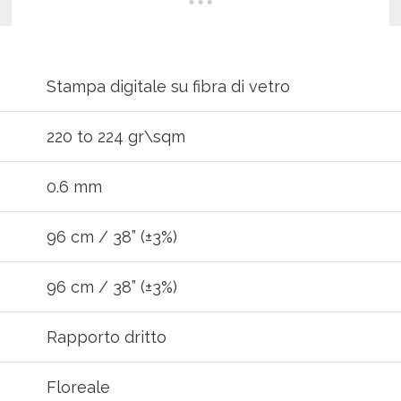
Stampa digitale su fibra di vetro
220 to 224 gr\sqm
0.6 mm
96 cm / 38” (±3%)
REGISTR
96 cm / 38” (±3%)
o la password?
Clicca qui
.
Rapporto dritto
A
Floreale