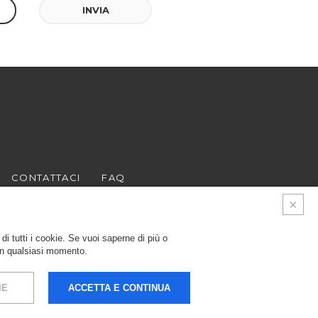
INVIA
CONTATTACI
FAQ
di tutti i cookie. Se vuoi saperne di più o
in qualsiasi momento.
IE
ACCETTA E CONTINUA
.000 € - Registro delle
LEGALS & PRIVACY
COOKIES
CREDITS