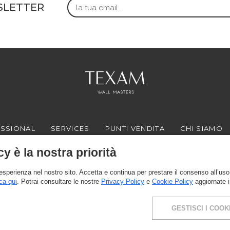
Email
WSLETTER
SSIONAL
SERVICES
PUNTI VENDITA
CHI SIAMO
cy è la nostra priorità
 esperienza nel nostro sito. Accetta e continua per prestare il consenso all’uso 
FACEBOOK
INSTAGRAM
YOUTUBE
LINKEDIN
ca qui
. Potrai consultare le nostre
Privacy Policy
e
Cookie Policy
aggiornate 
GESTISCI I COOK
ia Milano 10, 24030 Presezzo (BG) - P.IVA: 00916370166 - Capitale sociale: 119