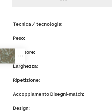
Tecnica / tecnologia:
Peso:
ACCEDI
Spessore:
Larghezza:
Ripetizione:
Hai dimenticat
Accoppiamento Disegni-match:
RECUPER
ACCEDI
Design: