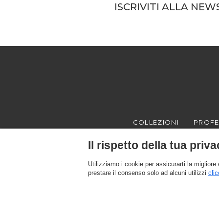
ISCRIVITI ALLA NE
COLLEZIONI
PROFE
Il rispetto della tua priva
Utilizziamo i cookie per assicurarti la migliore
prestare il consenso solo ad alcuni utilizzi
clic
Texam HOME, un brand distribuito da Italreflexes srl - Sede legale: v
imprese n.16565