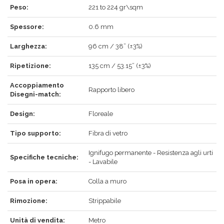
Peso:
221 to 224 gr\sqm
ACCEDI
Spessore:
0.6 mm
Larghezza:
96 cm / 38” (±3%)
Ripetizione:
135 cm / 53.15” (±3%)
Hai dimenticato la password?
Clicca qui
.
Accoppiamento
Rapporto libero
Disegni-match:
RECUPERA
ACCEDI
Design:
Floreale
Tipo supporto:
Fibra di vetro
REGISTRATI
Ignifugo permanente - Resistenza agli urti
Specifiche tecniche:
- Lavabile
Posa in opera:
Colla a muro
Rimozione:
Strippabile
Unità di vendita:
Metro