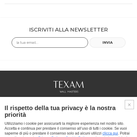
ISCRIVITI ALLA NEWSLETTER
Email
INVIA
COLLEZIONI
Il rispetto della tua privacy è la nostra
PROFESSIONAL
priorità
SERVICES
PUNTI VENDITA
Utilizziamo i cookie per assicurarti la migliore esperienza nel nostro sito.
Accetta e continua per prestare il consenso all’uso di tutti i cookie. Se vuoi
CHI SIAMO
saperne di più o prestare il consenso solo ad alcuni utilizzi
clicca qui
. Potrai
CONTATTACI