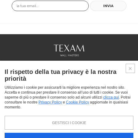
Email
INVIA
COLLEZIONI
Il rispetto della tua privacy è la nostra
PROFESSIONAL
priorità
SERVICES
PUNTI VENDITA
Utilizziamo i cookie per assicurarti la migliore esperienza nel nostro sito.
Accetta e continua per prestare il consenso all’uso di tutti i cookie. Se vuoi
CHI SIAMO
saperne di più o prestare il consenso solo ad alcuni utilizzi
clicca qui
. Potrai
CONTATTACI
consultare le nostre
Privacy Policy
e
Cookie Policy
aggiornate in qualsiasi
FAQ
momento.
FACEBOOK
INSTAGRAM
YOUTUBE
LINKEDIN
GESTISCI I COOKIE