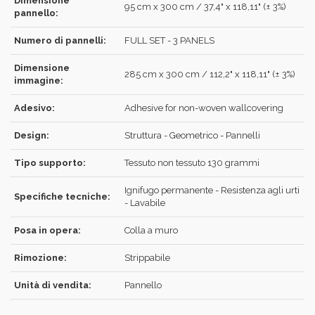
Dimensione
95 cm x 300 cm / 37,4" x 118,11" (± 3%)
pannello:
RECUPERA
ACCEDI
Numero di pannelli:
FULL SET - 3 PANELS
Dimensione
285 cm x 300 cm / 112,2" x 118,11" (± 3%)
immagine:
REGISTRATI
Adesivo:
Adhesive for non-woven wallcovering
Design:
Struttura - Geometrico - Pannelli
Tipo supporto:
Tessuto non tessuto 130 grammi
Ignifugo permanente - Resistenza agli urti
Specifiche tecniche:
- Lavabile
Posa in opera:
Colla a muro
Rimozione:
Strippabile
Unità di vendita:
Pannello