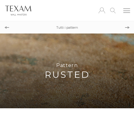
Pattern
TROPICAL DREAM
Tutti i pattern
Pattern
ONIX
Pattern
RUSTED