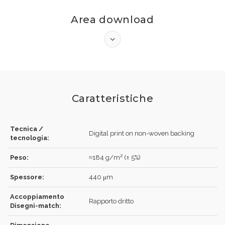
Area download
Caratteristiche
Tecnica /
Digital print on non-woven backing
tecnologia:
Peso:
≈184 g/m² (± 5%)
ACCEDI
Spessore:
440 μm
Accoppiamento
Rapporto dritto
Disegni-match:
Hai dimenticato la password?
Clicca qui
.