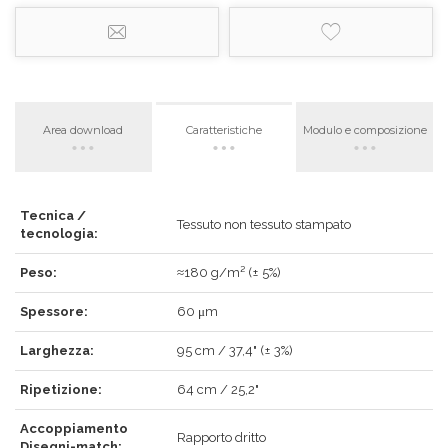
Area download
Caratteristiche
Modulo e composizione
Tecnica /
ACCEDI
Tessuto non tessuto stampato
tecnologia:
Peso:
≈180 g/m² (± 5%)
Spessore:
60 μm
Hai dimenticato la password?
Clicca qui
.
Larghezza:
95 cm / 37,4" (± 3%)
RECUPERA
ACCEDI
Ripetizione:
64 cm / 25,2"
Accoppiamento
Rapporto dritto
Disegni-match: