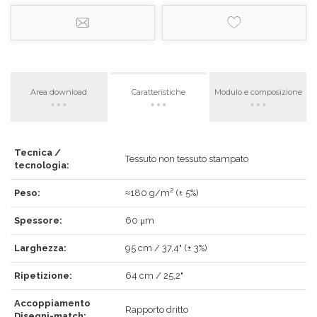
Area download
Caratteristiche
Modulo e composizione
Tecnica /
ACCEDI
Tessuto non tessuto stampato
tecnologia:
Peso:
≈180 g/m² (± 5%)
Spessore:
60 μm
Hai dimenticato la password?
Clicca qui
.
Larghezza:
95 cm / 37,4" (± 3%)
RECUPERA
ACCEDI
Ripetizione:
64 cm / 25,2"
Accoppiamento
Rapporto dritto
Disegni-match: