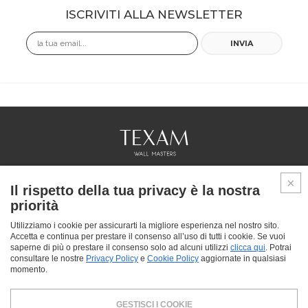
ISCRIVITI ALLA NEWSLETTER
Email
INVIA
COLLEZIONI
Il rispetto della tua privacy è la nostra
PROFESSIONAL
priorità
SERVICES
PUNTI VENDITA
Utilizziamo i cookie per assicurarti la migliore esperienza nel nostro sito.
Accetta e continua per prestare il consenso all’uso di tutti i cookie. Se vuoi
CHI SIAMO
saperne di più o prestare il consenso solo ad alcuni utilizzi
clicca qui
. Potrai
CONTATTACI
consultare le nostre
Privacy Policy
e
Cookie Policy
aggiornate in qualsiasi
FAQ
momento.
FACEBOOK
INSTAGRAM
YOUTUBE
LINKEDIN
GESTISCI I COOKIE