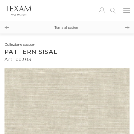
co304
Torna al pattern
co302
Collezione cocoon
PATTERN SISAL
Art. co303