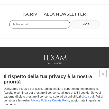
ISCRIVITI ALLA NEWSLETTER
Email
INVIA
COLLEZIONI
Il rispetto della tua privacy è la nostra
PROFESSIONAL
priorità
SERVICES
PUNTI VENDITA
Utilizziamo i cookie per assicurarti la migliore esperienza nel nostro sito.
Accetta e continua per prestare il consenso all’uso di tutti i cookie. Se vuoi
CHI SIAMO
saperne di più o prestare il consenso solo ad alcuni utilizzi
clicca qui
. Potrai
CONTATTACI
consultare le nostre
Privacy Policy
e
Cookie Policy
aggiornate in qualsiasi
FAQ
momento.