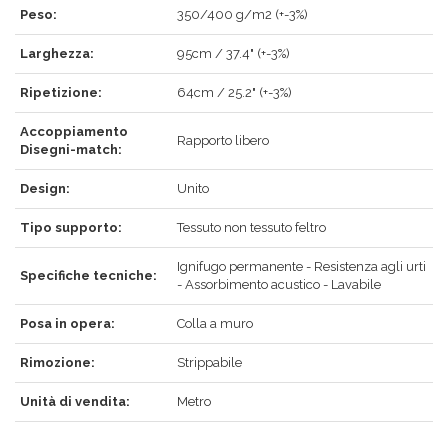
Peso:
350/400 g/m2 (+-3%)
ACCEDI
Larghezza:
95cm / 37.4" (+-3%)
Ripetizione:
64cm / 25.2" (+-3%)
Accoppiamento
Rapporto libero
Hai dimenticato la password?
Clicca qui
.
Disegni-match:
RECUPERA
ACCEDI
Design:
Unito
Tipo supporto:
Tessuto non tessuto feltro
Ignifugo permanente - Resistenza agli urti
Specifiche tecniche:
REGISTRATI
- Assorbimento acustico - Lavabile
Posa in opera:
Colla a muro
Rimozione:
Strippabile
Unità di vendita:
Metro