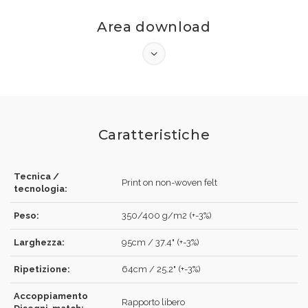
Area download
Caratteristiche
ACCEDI
Tecnica /
Print on non-woven felt
tecnologia:
Peso:
350/400 g/m2 (+-3%)
Larghezza:
95cm / 37.4" (+-3%)
Hai dimenticato la password?
Clicca qui
.
Ripetizione:
64cm / 25.2" (+-3%)
RECUPERA
ACCEDI
Accoppiamento
Rapporto libero