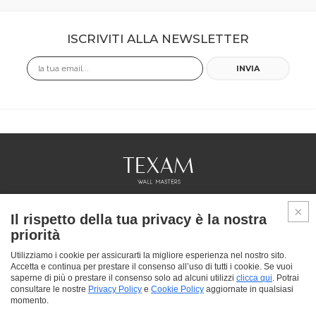
ISCRIVITI ALLA NEWSLETTER
Email
INVIA
COLLEZIONI
Il rispetto della tua privacy è la nostra
PROFESSIONAL
priorità
SERVICES
PUNTI VENDITA
Utilizziamo i cookie per assicurarti la migliore esperienza nel nostro sito.
Accetta e continua per prestare il consenso all’uso di tutti i cookie. Se vuoi
CHI SIAMO
saperne di più o prestare il consenso solo ad alcuni utilizzi
clicca qui
. Potrai
CONTATTACI
consultare le nostre
Privacy Policy
e
Cookie Policy
aggiornate in qualsiasi
FAQ
momento.