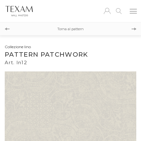
ln13
Torna al pattern
ln11
Collezione lino
PATTERN PATCHWORK
Art. ln12