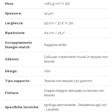
Peso:
≈185 g/m² (± 5%)
Spessore:
52 μm
Larghezza:
95 cm / 37,4" (± 3%)
ACCEDI
Ripetizione:
64 cm / 25,2"
Accoppiamento
Rapporto dritto
Disegni-match:
Hai dimenticato la password?
Clicca qui
.
Colla per rivestimenti murali in tessuto non
Adesivo:
tessuto
RECUPERA
ACCEDI
Design:
Altri
Tipo supporto:
Tessuto non tessuto 130 grammi
REGISTRATI
Doppio disegno stampato su tessuto non
Finitura:
tessuto
Ignifugo permanente - Resistenza agli urti
Specifiche tecniche:
- Lavabile