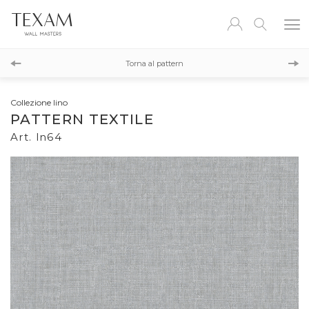
ln65
Torna al pattern
ln63
Collezione lino
PATTERN TEXTILE
Art. ln64