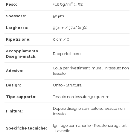
Peso:
≈185 g/m² (± 5%)
Spessore:
52 μm
Larghezza:
95 cm / 37,4" (± 3%)
ACCEDI
Ripetizione:
0 cm / 0"
Accoppiamento
Rapporto libero
Disegni-match:
Hai dimenticato la password?
Clicca qui
.
Colla per rivestimenti murali in tessuto non
Adesivo:
tessuto
RECUPERA
ACCEDI
Design:
Unito - Struttura
Tipo supporto:
Tessuto non tessuto 130 grammi
REGISTRATI
Doppio disegno stampato su tessuto non
Finitura:
tessuto
Ignifugo permanente - Resistenza agli urti
Specifiche tecniche:
- Lavabile