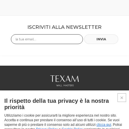
ISCRIVITI ALLA NEWSLETTER
Email
INVIA
COLLEZIONI
Il rispetto della tua privacy è la nostra
PROFESSIONAL
priorità
SERVICES
PUNTI VENDITA
Utilizziamo i cookie per assicurarti la migliore esperienza nel nostro sito.
Accetta e continua per prestare il consenso all’uso di tutti i cookie. Se vuoi
CHI SIAMO
saperne di più o prestare il consenso solo ad alcuni utilizzi
clicca qui
. Potrai
CONTATTACI