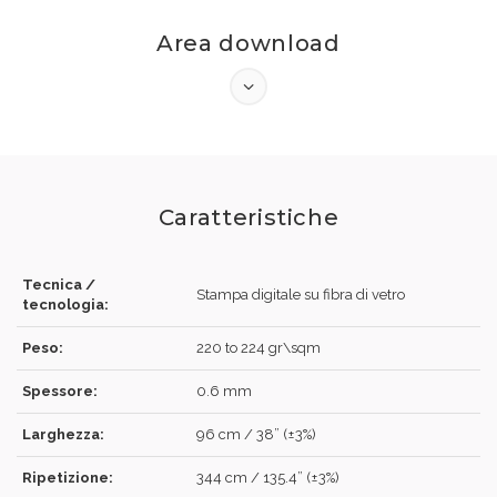
Area download
Caratteristiche
Tecnica /
ACCEDI
Stampa digitale su fibra di vetro
tecnologia:
Peso:
220 to 224 gr\sqm
Spessore:
0.6 mm
Hai dimenticato la password?
Clicca qui
.
Larghezza:
96 cm / 38” (±3%)
RECUPERA
ACCEDI
Ripetizione:
344 cm / 135.4” (±3%)