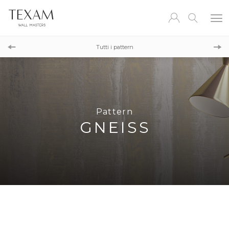
Pattern
HORNFELS
Tutti i pattern
Pattern
SHALE
Pattern
GNEISS