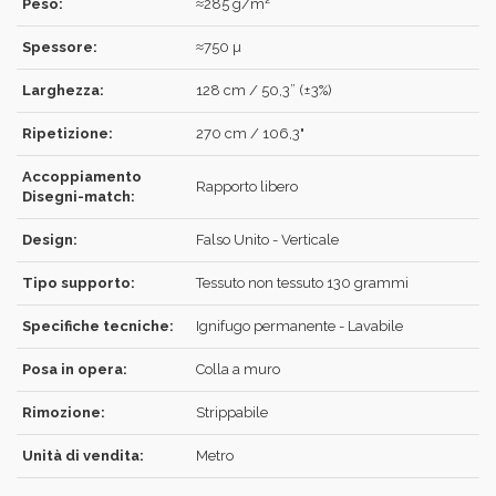
Peso:
≈285 g/m²
Spessore:
≈750 µ
Larghezza:
128 cm / 50,3” (±3%)
ACCEDI
Ripetizione:
270 cm / 106,3"
Accoppiamento
Rapporto libero
Disegni-match:
Design:
Falso Unito - Verticale
Hai dimenticato la password?
Clicca qui
.
Tipo supporto:
Tessuto non tessuto 130 grammi
RECUPERA
ACCEDI
Specifiche tecniche:
Ignifugo permanente - Lavabile
Posa in opera:
Colla a muro
REGISTRATI
Rimozione:
Strippabile
Unità di vendita:
Metro